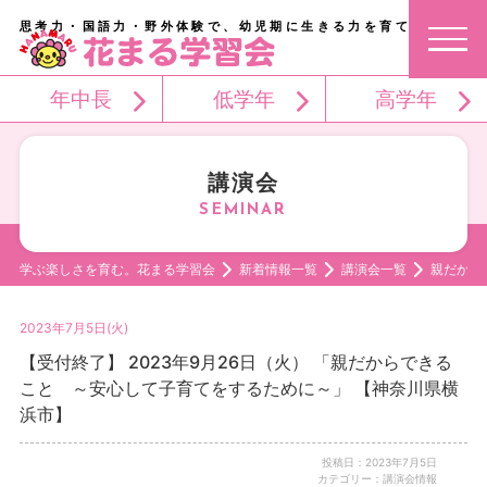
思考力・国語力・野外体験で、幼児期に生きる力を育てる。
年中長
低学年
高学年
講演会
学ぶ楽しさを育む。花まる学習会
新着情報一覧
講演会一覧
親だから
2023年7月5日(火)
【受付終了】 2023年9月26日（火） 「親だからできる
こと ～安心して子育てをするために～」 【神奈川県横
浜市】
投稿日：2023年7月5日
カテゴリー：講演会情報