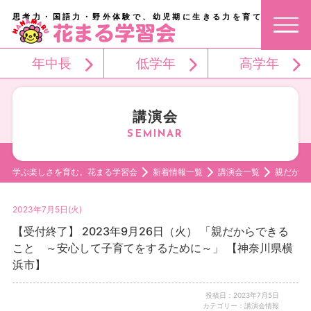
思考力・国語力・野外体験で、幼児期に生きる力を育てる。
年中長
低学年
高学年
講演会
学ぶ楽しさを育む。花まる学習会
新着情報一覧
講演会一覧
親だから
2023年7月5日(火)
【受付終了】 2023年9月26日（火） 「親だからできる
こと ～安心して子育てをするために～」 【神奈川県横
浜市】
投稿日：2023年7月5日
カテゴリー：講演会情報