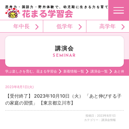
思考力・国語力・野外体験で、幼児期に生きる力を育てる。
年中長
低学年
高学年
講演会
学ぶ楽しさを育む。花まる学習会
新着情報一覧
講演会一覧
あと伸び
2023年8月1日(火)
【受付終了】 2023年10月10日（火） 「あと伸びする子
の家庭の習慣」 【東京都立川市】
投稿日：2023年8月1日
カテゴリー：講演会情報