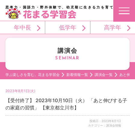
思考力・国語力・野外体験で、幼児期に生きる力を育てる。
年中長
低学年
高学年
講演会
学ぶ楽しさを育む。花まる学習会
新着情報一覧
講演会一覧
あと伸び
2023年8月1日(火)
【受付終了】 2023年10月10日（火） 「あと伸びする子
の家庭の習慣」 【東京都立川市】
投稿日：2023年8月1日
カテゴリー：講演会情報