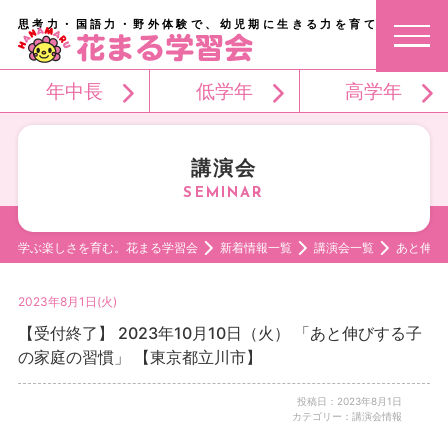
思考力・国語力・野外体験で、幼児期に生きる力を育てる。
年中長
低学年
高学年
講演会
学ぶ楽しさを育む。花まる学習会
新着情報一覧
講演会一覧
あと伸び
2023年8月1日(火)
【受付終了】 2023年10月10日（火） 「あと伸びする子
の家庭の習慣」 【東京都立川市】
投稿日：2023年8月1日
カテゴリー：講演会情報