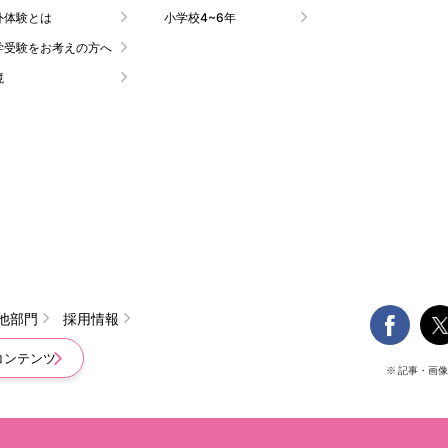
外体験とは
小学校4~6年
学受験をお考えの方へ
境

他部門
採用情報
コンテンツ
※ 記事・画