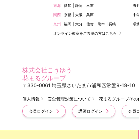
東海
愛知
静岡
三重
野
関西
京都
大阪
兵庫
中
九州
福岡
大分
佐賀
熊本
長崎
環
オンライン教室をご希望の方はこちら
株式会社こうゆう
花まるグループ
〒330-0061 埼玉県さいたま市浦和区常盤9-19-10
個人情報
安全管理対策について
花まるグループその
会員ログイン
講師ログイン
会員