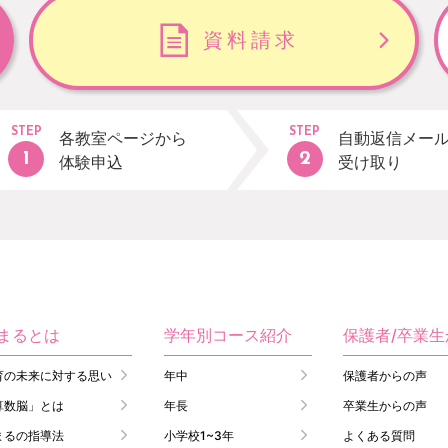
資料請求
STEP
STEP
各教室ページから
自動返信メー
体験申込
受け取り
まるとは
学年別コース紹介
保護者/卒業
育の未来に対する思い
年中
保護者からの声
算数脳」とは
年長
卒業生からの声
まるの指導法
小学校1~3年
よくある質問