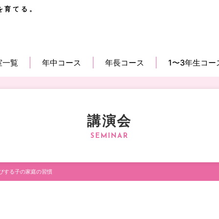
を育てる。
室一覧
年中コース
年長コース
1〜3年生コー
講演会
びする子の家庭の習慣