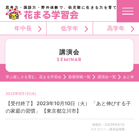
思考力・国語力・野外体験で、幼児期に生きる力を育てる。
年中長
低学年
高学年
講演会
学ぶ楽しさを育む。花まる学習会
新着情報一覧
講演会一覧
あと伸び
2023年8月1日(火)
【受付終了】 2023年10月10日（火） 「あと伸びする子
の家庭の習慣」 【東京都立川市】
投稿日：2023年8月1日
カテゴリー：講演会情報