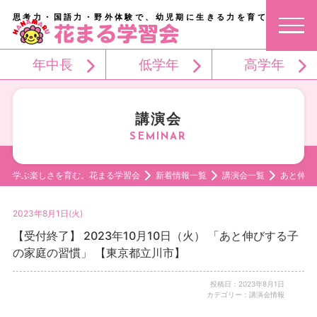
思考力・国語力・野外体験で、幼児期に生きる力を育てる。
年中長
低学年
高学年
講演会
学ぶ楽しさを育む。花まる学習会
新着情報一覧
講演会一覧
あと伸び
2023年8月1日(火)
【受付終了】 2023年10月10日（火） 「あと伸びする子
の家庭の習慣」 【東京都立川市】
投稿日：2023年8月1日
カテゴリー：講演会情報