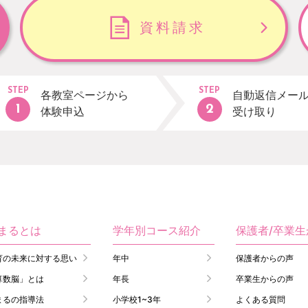
資料請求
STEP
STEP
各教室ページから
自動返信メー
体験申込
受け取り
まるとは
学年別コース紹介
保護者/卒業
育の未来に対する思い
年中
保護者からの声
算数脳」とは
年長
卒業生からの声
まるの指導法
小学校1~3年
よくある質問