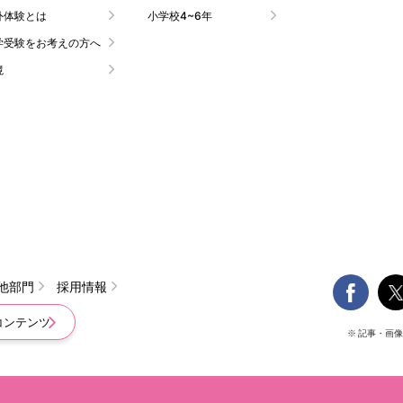
外体験とは
小学校4~6年
学受験をお考えの方へ
境

他部門
採用情報
コンテンツ
※ 記事・画