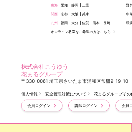
東海
愛知
静岡
三重
野
関西
京都
大阪
兵庫
中
九州
福岡
大分
佐賀
熊本
長崎
環
オンライン教室をご希望の方はこちら
株式会社こうゆう
花まるグループ
〒330-0061 埼玉県さいたま市浦和区常盤9-19-10
個人情報
安全管理対策について
花まるグループその
会員ログイン
講師ログイン
会員