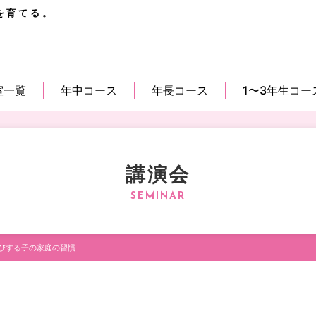
を育てる。
室一覧
年中コース
年長コース
1〜3年生コー
講演会
びする子の家庭の習慣