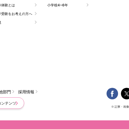
外体験とは
小学校4~6年
学受験をお考えの方へ
境

他部門
採用情報
コンテンツ
※ 記事・画