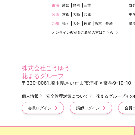
東海
愛知
静岡
三重
野
関西
京都
大阪
兵庫
中
九州
福岡
大分
佐賀
熊本
長崎
環
オンライン教室をご希望の方はこちら
株式会社こうゆう
花まるグループ
〒330-0061 埼玉県さいたま市浦和区常盤9-19-10
個人情報
安全管理対策について
花まるグループその
会員ログイン
講師ログイン
会員