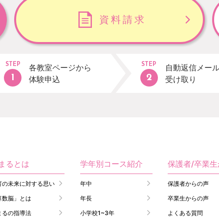
資料請求
STEP
STEP
各教室ページから
自動返信メー
体験申込
受け取り
まるとは
学年別コース紹介
保護者/卒業
育の未来に対する思い
年中
保護者からの声
算数脳」とは
年長
卒業生からの声
まるの指導法
小学校1~3年
よくある質問