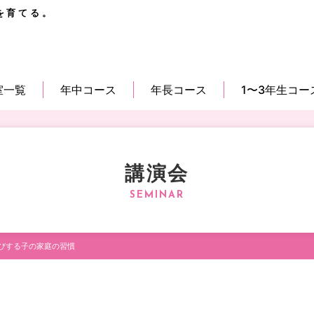
を育てる。
室一覧
年中コース
年長コース
1〜3年生コー
講演会
びする子の家庭の習慣