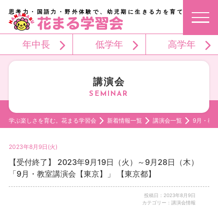
思考力・国語力・野外体験で、幼児期に生きる力を育てる。
年中長
低学年
高学年
講演会
学ぶ楽しさを育む。花まる学習会
新着情報一覧
講演会一覧
9月・教
2023年8月9日(火)
【受付終了】 2023年9月19日（火）～9月28日（木）
「9月・教室講演会【東京】」 【東京都】
投稿日：2023年8月9日
カテゴリー：講演会情報