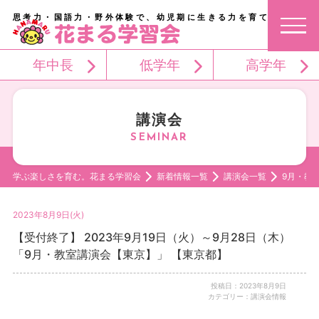
思考力・国語力・野外体験で、幼児期に生きる力を育てる。
年中長
低学年
高学年
講演会
学ぶ楽しさを育む。花まる学習会
新着情報一覧
講演会一覧
9月・教
2023年8月9日(火)
【受付終了】 2023年9月19日（火）～9月28日（木）
「9月・教室講演会【東京】」 【東京都】
投稿日：2023年8月9日
カテゴリー：講演会情報