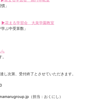
▶花まる学習会 高円寺教室
習慣」
▶花まる学習会 大泉学園教室
が学ぶ中受算数」
ちら
す。
に達し次第、受付終了とさせていただきます。
0
namarugroup.jp（担当：おくにし）