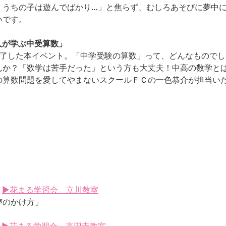
、うちの子は遊んでばかり…」と焦らず、むしろあそびに夢中
いです。
人が学ぶ中受算数」
終了した本イベント。「中学受験の算数」って、どんなもので
んか？「数学は苦手だった」という方も大丈夫！中高の数学と
の算数問題を愛してやまないスクールＦＣの一色恭介が担当い
▶花まる学習会 立川教室
声のかけ方」