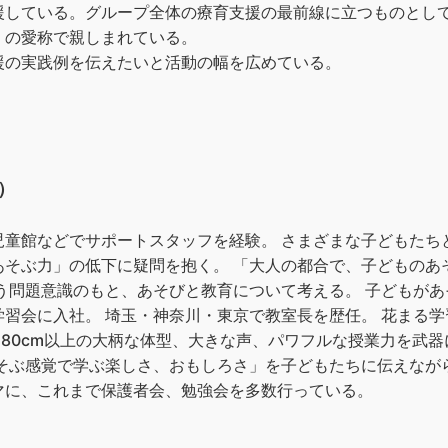
援している。グループ全体の療育支援の最前線に立つものとし
」の愛称で親しまれている。
援の実践例を伝えたいと活動の幅を広めている。
）
児童館などでサポートスタッフを経験。 さまざまな子どもたち
あそぶ力」の低下に疑問を抱く。 「大人の都合で、子どものあ
う問題意識のもと、あそびと教育について考える。 子どもが
習会に入社。 埼玉・神奈川・東京で教室長を歴任。 花まる
兼務。 180cm以上の大柄な体型、大きな声、パワフルな授業力を
あそぶ感覚で学ぶ楽しさ、おもしろさ」を子どもたちに伝えなが
マに、これまで保護者会、勉強会を多数行っている。