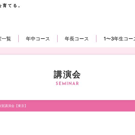
を育てる。
室一覧
年中コース
年長コース
1〜3年生コー
講演会
教室講演会【東京】