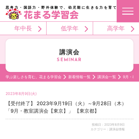
思考力・国語力・野外体験で、幼児期に生きる力を育てる。
年中長
低学年
高学年
講演会
学ぶ楽しさを育む。花まる学習会
新着情報一覧
講演会一覧
9月・教
2023年8月9日(火)
【受付終了】 2023年9月19日（火）～9月28日（木）
「9月・教室講演会【東京】」 【東京都】
投稿日：2023年8月9日
カテゴリー：講演会情報