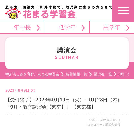
思考力・国語力・野外体験で、幼児期に生きる力を育てる。
年中長
低学年
高学年
講演会
学ぶ楽しさを育む。花まる学習会
新着情報一覧
講演会一覧
9月・教
2023年8月9日(火)
【受付終了】 2023年9月19日（火）～9月28日（木）
「9月・教室講演会【東京】」 【東京都】
投稿日：2023年8月9日
カテゴリー：講演会情報