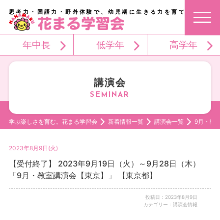
思考力・国語力・野外体験で、幼児期に生きる力を育てる。
年中長
低学年
高学年
講演会
学ぶ楽しさを育む。花まる学習会
新着情報一覧
講演会一覧
9月・教
2023年8月9日(火)
【受付終了】 2023年9月19日（火）～9月28日（木）
「9月・教室講演会【東京】」 【東京都】
投稿日：2023年8月9日
カテゴリー：講演会情報