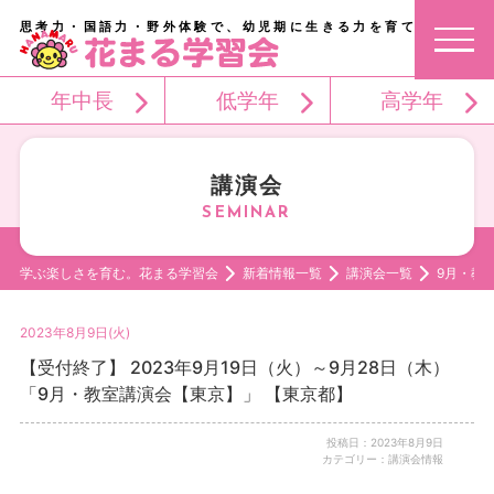
思考力・国語力・野外体験で、幼児期に生きる力を育てる。
年中長
低学年
高学年
講演会
学ぶ楽しさを育む。花まる学習会
新着情報一覧
講演会一覧
9月・教
2023年8月9日(火)
【受付終了】 2023年9月19日（火）～9月28日（木）
「9月・教室講演会【東京】」 【東京都】
投稿日：2023年8月9日
カテゴリー：講演会情報