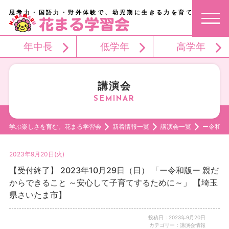
思考力・国語力・野外体験で、幼児期に生きる力を育てる。
年中長
低学年
高学年
講演会
学ぶ楽しさを育む。花まる学習会
新着情報一覧
講演会一覧
ー令和版
2023年9月20日(火)
【受付終了】 2023年10月29日（日） 「ー令和版ー 親だ
からできること ～安心して子育てするために～」 【埼玉
県さいたま市】
投稿日：2023年9月20日
カテゴリー：講演会情報