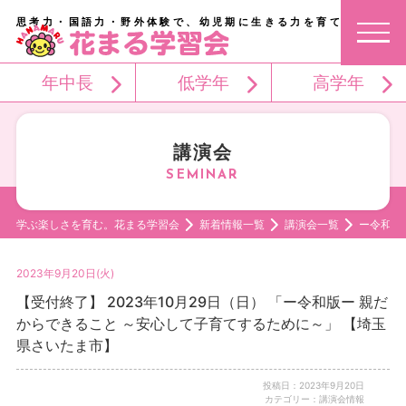
思考力・国語力・野外体験で、幼児期に生きる力を育てる。
年中長
低学年
高学年
講演会
学ぶ楽しさを育む。花まる学習会
新着情報一覧
講演会一覧
ー令和版
2023年9月20日(火)
【受付終了】 2023年10月29日（日） 「ー令和版ー 親だ
からできること ～安心して子育てするために～」 【埼玉
県さいたま市】
投稿日：2023年9月20日
カテゴリー：講演会情報