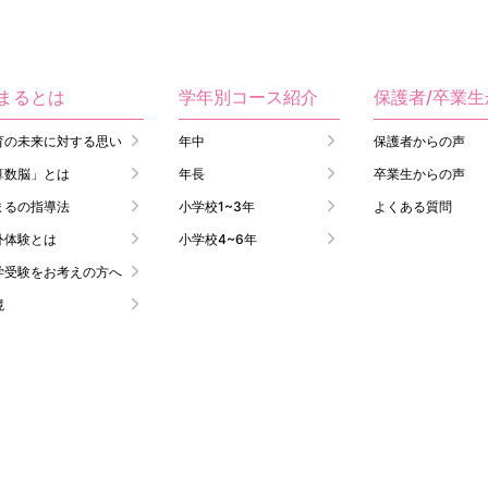
まるとは
学年別コース紹介
保護者/卒業
育の未来に対する思い
年中
保護者からの声
算数脳」とは
年長
卒業生からの声
まるの指導法
小学校1~3年
よくある質問
外体験とは
小学校4~6年
学受験をお考えの方へ
境