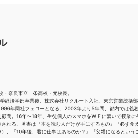
ル
校・奈良市立一条高校・元校長。
東京大学経済学部卒業後、株式会社リクルート入社。東京営業統括
1996年同社フェローとなる。2003年より5年間、都内では義
別顧問。16年〜18年、生徒個人のスマホをWiFiに繋いで授業
用される。著書は『本を読む人だけが手にするもの』『必ず食え
）、『10年後、君に仕事はあるのか？』『父親になるという