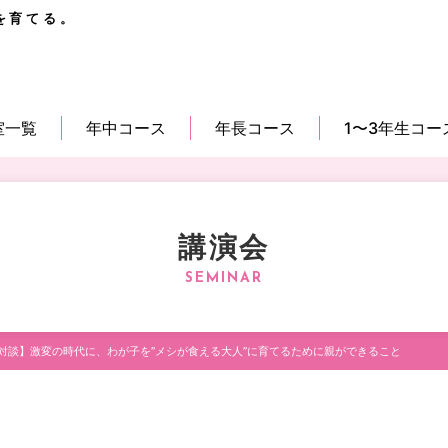
を育てる。
室一覧
年中コース
年長コース
1〜3年生コー
講演会
対談】激変の時代に、わが子を”メシが食える大人”に育てるために親ができること