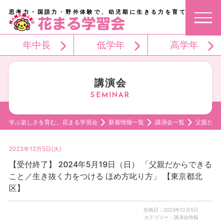
思考力・国語力・野外体験で、幼児期に生きる力を育てる。
年中長
低学年
高学年
講演会
学ぶ楽しさを育む。花まる学習会
新着情報一覧
講演会一覧
父親だか
2023年12月5日(火)
【受付終了】 2024年5月19日（日） 「父親だからできる
こと／生き抜く力をつける ほめ方叱り方」 【東京都北
区】
投稿日：2023年12月5日
カテゴリー：講演会情報