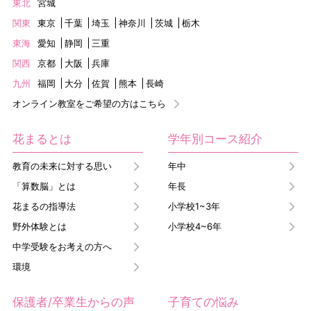
東北
宮城
関東
東京
千葉
埼玉
神奈川
茨城
栃木
東海
愛知
静岡
三重
関西
京都
大阪
兵庫
九州
福岡
大分
佐賀
熊本
長崎
オンライン教室をご希望の方はこちら
花まるとは
学年別コース紹介
教育の未来に対する思い
年中
「算数脳」とは
年長
花まるの指導法
小学校1~3年
野外体験とは
小学校4~6年
中学受験をお考えの方へ
環境
保護者/卒業生からの声
子育ての悩み