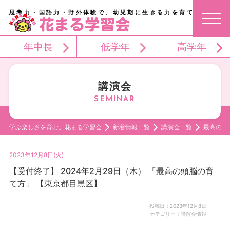
思考力・国語力・野外体験で、幼児期に生きる力を育てる。
年中長
低学年
高学年
講演会
学ぶ楽しさを育む。花まる学習会
新着情報一覧
講演会一覧
最高の頭
2023年12月8日(火)
【受付終了】 2024年2月29日（木） 「最高の頭脳の育
て方」 【東京都目黒区】
投稿日：2023年12月8日
カテゴリー：講演会情報