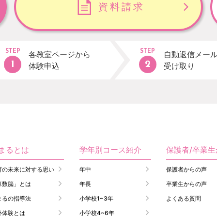
資料請求
STEP
STEP
各教室ページから
自動返信メー
体験申込
受け取り
まるとは
学年別コース紹介
保護者/卒業
育の未来に対する思い
年中
保護者からの声
算数脳」とは
年長
卒業生からの声
まるの指導法
小学校1~3年
よくある質問
外体験とは
小学校4~6年