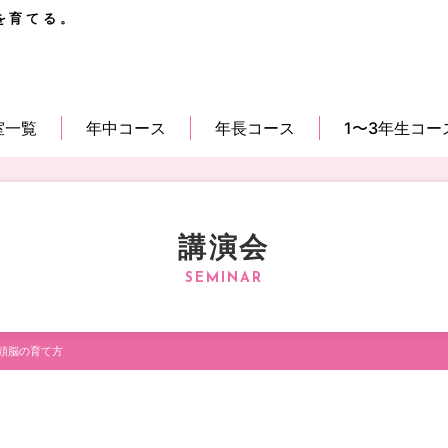
を育てる。
室一覧
年中コース
年長コース
1〜3年生コー
講演会
頭脳の育て方