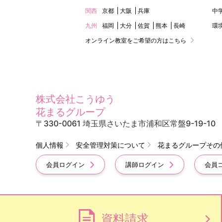
関西
京都
大阪
兵庫
中
九州
福岡
大分
佐賀
熊本
長崎
環
オンライン教室をご希望の方はこちら
株式会社こうゆう
花まるグループ
〒330-0061 埼玉県さいたま市浦和区常盤9-19-10
個人情報
安全管理対策について
花まるグループその
会員ログイン
講師ログイン
会員
資料請求