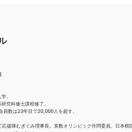
ル
）
入学。
系研究科修士課程修了。
員数は23年目で20,000人を超す。
育て応援隊むぎぐみ理事長。算数オリンピック作問委員。日本棋