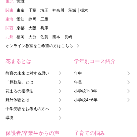
東北
宮城
関東
東京
千葉
埼玉
神奈川
茨城
栃木
東海
愛知
静岡
三重
関西
京都
大阪
兵庫
九州
福岡
大分
佐賀
熊本
長崎
オンライン教室をご希望の方はこちら
花まるとは
学年別コース紹介
教育の未来に対する思い
年中
「算数脳」とは
年長
花まるの指導法
小学校1~3年
野外体験とは
小学校4~6年
中学受験をお考えの方へ
環境
保護者/卒業生からの声
子育ての悩み