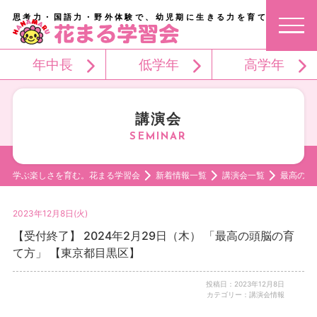
思考力・国語力・野外体験で、幼児期に生きる力を育てる。
年中長
低学年
高学年
講演会
学ぶ楽しさを育む。花まる学習会
新着情報一覧
講演会一覧
最高の頭
2023年12月8日(火)
【受付終了】 2024年2月29日（木） 「最高の頭脳の育
て方」 【東京都目黒区】
投稿日：2023年12月8日
カテゴリー：講演会情報