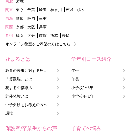
東北
宮城
関東
東京
千葉
埼玉
神奈川
茨城
栃木
東海
愛知
静岡
三重
関西
京都
大阪
兵庫
九州
福岡
大分
佐賀
熊本
長崎
オンライン教室をご希望の方はこちら
花まるとは
学年別コース紹介
教育の未来に対する思い
年中
「算数脳」とは
年長
花まるの指導法
小学校1~3年
野外体験とは
小学校4~6年
中学受験をお考えの方へ
環境
保護者/卒業生からの声
子育ての悩み