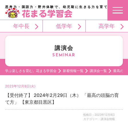
思考力・国語力・野外体験で、幼児期に生きる力を育てる。
年中長
低学年
高学年
講演会
学ぶ楽しさを育む。花まる学習会
新着情報一覧
講演会一覧
最高の頭
2023年12月8日(火)
【受付終了】 2024年2月29日（木） 「最高の頭脳の育
て方」 【東京都目黒区】
投稿日：2023年12月8日
カテゴリー：講演会情報