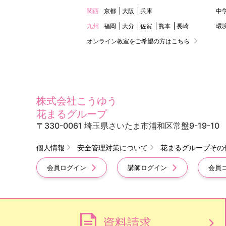
関西
京都
大阪
兵庫
中
九州
福岡
大分
佐賀
熊本
長崎
環
オンライン教室をご希望の方はこちら
株式会社こうゆう
花まるグループ
〒330-0061 埼玉県さいたま市浦和区常盤9-19-10
個人情報
安全管理対策について
花まるグループその
会員ログイン
講師ログイン
会員
資料請求