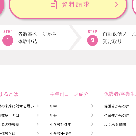
資料請求
STEP
STEP
各教室ページから
自動返信メー
体験申込
受け取り
まるとは
学年別コース紹介
保護者/卒業
育の未来に対する思い
年中
保護者からの声
算数脳」とは
年長
卒業生からの声
まるの指導法
小学校1~3年
よくある質問
外体験とは
小学校4~6年