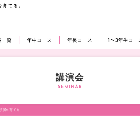
を育てる。
室一覧
年中コース
年長コース
1〜3年生コー
講演会
頭脳の育て方