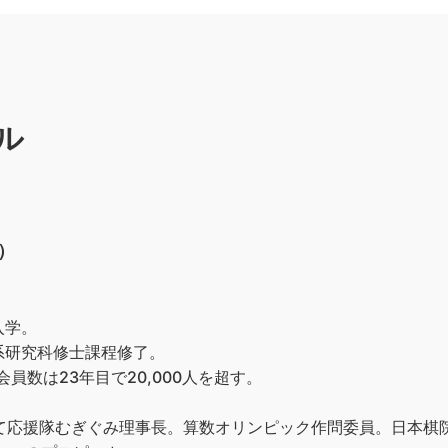
ル
）
入学。
系研究科修士課程修了。
員数は23年目で20,000人を超す。
育て応援隊むぎぐみ理事長。算数オリンピック作問委員。日本棋