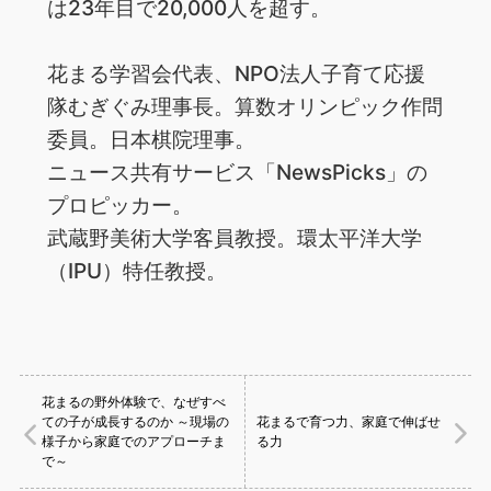
は23年目で20,000人を超す。
花まる学習会代表、NPO法人子育て応援
隊むぎぐみ理事長。算数オリンピック作問
委員。日本棋院理事。
ニュース共有サービス「NewsPicks」の
プロピッカー。
武蔵野美術大学客員教授。環太平洋大学
（IPU）特任教授。
花まるの野外体験で、なぜすべ
ての子が成長するのか ～現場の
花まるで育つ力、家庭で伸ばせ
様子から家庭でのアプローチま
る力
で～