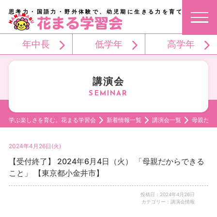
思考力・国語力・野外体験で、幼児期に生きる力を育てる。
年中長
低学年
高学年
講演会
学ぶ楽しさを育む。花まる学習会
新着情報一覧
講演会一覧
母親だか
2024年4月26日(火)
【受付終了】 2024年6月4日（火） 「母親だからできる
こと」 【東京都小金井市】
投稿日：2024年4月26日
カテゴリー：講演会情報