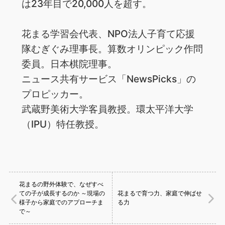
は23年目で20,000人を超す。
花まる学習会代表、NPO法人子育て応援
隊むぎぐみ理事長。算数オリンピック作問
委員。日本棋院理事。
ニュース共有サービス「NewsPicks」の
プロピッカー。
武蔵野美術大学客員教授。環太平洋大学
（IPU）特任教授。
花まるの野外体験で、なぜすべ
ての子が成長するのか ～現場の
花まるで育つ力、家庭で伸ばせ
様子から家庭でのアプローチま
る力
で～