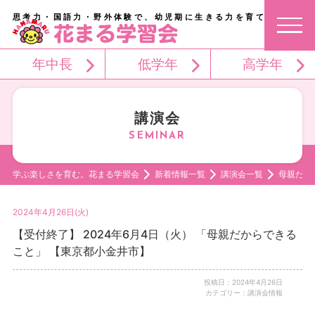
思考力・国語力・野外体験で、幼児期に生きる力を育てる。
年中長
低学年
高学年
講演会
学ぶ楽しさを育む。花まる学習会
新着情報一覧
講演会一覧
母親だか
2024年4月26日(火)
【受付終了】 2024年6月4日（火） 「母親だからできる
こと」 【東京都小金井市】
投稿日：2024年4月26日
カテゴリー：講演会情報