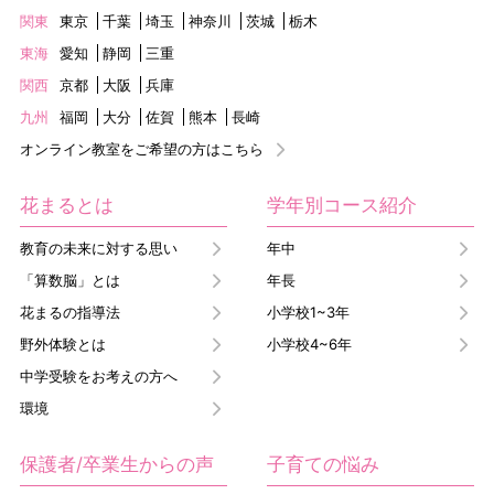
関東
東京
千葉
埼玉
神奈川
茨城
栃木
東海
愛知
静岡
三重
関西
京都
大阪
兵庫
九州
福岡
大分
佐賀
熊本
長崎
オンライン教室をご希望の方はこちら
花まるとは
学年別コース紹介
教育の未来に対する思い
年中
「算数脳」とは
年長
花まるの指導法
小学校1~3年
野外体験とは
小学校4~6年
中学受験をお考えの方へ
環境
保護者/卒業生からの声
子育ての悩み