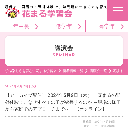
思考力・国語力・野外体験で、幼児期に生きる力を育てる。
年中長
低学年
高学年
講演会
学ぶ楽しさを育む。花まる学習会
新着情報一覧
講演会一覧
花まるの
2024年4月26日(火)
【アーカイブ配信】 2024年5月9日（木） 「花まるの野
外体験で、なぜすべての子が成長するのか ～現場の様子
から家庭でのアプローチまで～」 【オンライン】
投稿日：2024年4月26日
カテゴリー：講演会情報