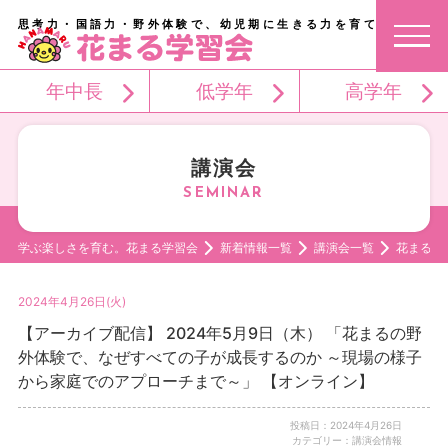
思考力・国語力・野外体験で、幼児期に生きる力を育てる。
年中長
低学年
高学年
講演会
学ぶ楽しさを育む。花まる学習会
新着情報一覧
講演会一覧
花まるの
2024年4月26日(火)
【アーカイブ配信】 2024年5月9日（木） 「花まるの野
外体験で、なぜすべての子が成長するのか ～現場の様子
から家庭でのアプローチまで～」 【オンライン】
投稿日：2024年4月26日
カテゴリー：講演会情報