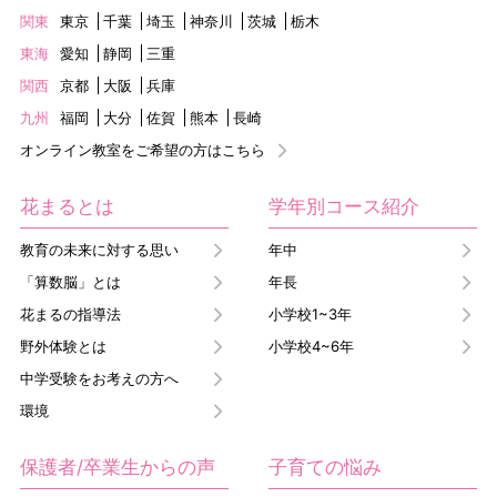
関東
東京
千葉
埼玉
神奈川
茨城
栃木
東海
愛知
静岡
三重
関西
京都
大阪
兵庫
九州
福岡
大分
佐賀
熊本
長崎
オンライン教室をご希望の方はこちら
花まるとは
学年別コース紹介
教育の未来に対する思い
年中
「算数脳」とは
年長
花まるの指導法
小学校1~3年
野外体験とは
小学校4~6年
中学受験をお考えの方へ
環境
保護者/卒業生からの声
子育ての悩み