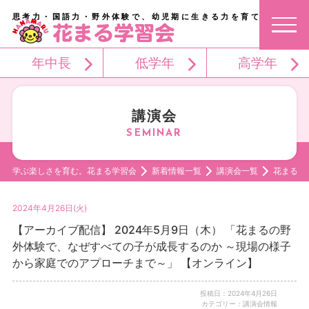
思考力・国語力・野外体験で、幼児期に生きる力を育てる。
年中長
低学年
高学年
講演会
学ぶ楽しさを育む。花まる学習会
新着情報一覧
講演会一覧
花まるの
2024年4月26日(火)
【アーカイブ配信】 2024年5月9日（木） 「花まるの野
外体験で、なぜすべての子が成長するのか ～現場の様子
から家庭でのアプローチまで～」 【オンライン】
投稿日：2024年4月26日
カテゴリー：講演会情報