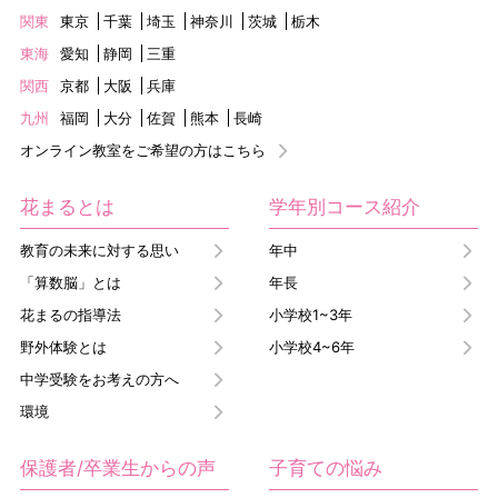
関東
東京
千葉
埼玉
神奈川
茨城
栃木
東海
愛知
静岡
三重
関西
京都
大阪
兵庫
九州
福岡
大分
佐賀
熊本
長崎
オンライン教室をご希望の方はこちら
花まるとは
学年別コース紹介
教育の未来に対する思い
年中
「算数脳」とは
年長
花まるの指導法
小学校1~3年
野外体験とは
小学校4~6年
中学受験をお考えの方へ
環境
保護者/卒業生からの声
子育ての悩み