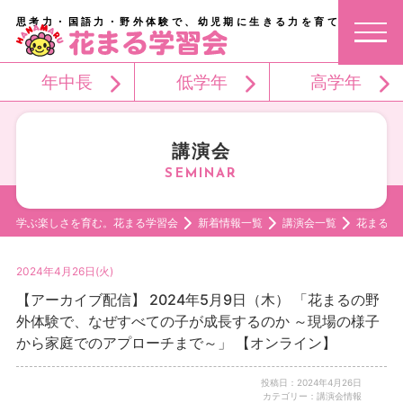
思考力・国語力・野外体験で、幼児期に生きる力を育てる。
年中長
低学年
高学年
講演会
学ぶ楽しさを育む。花まる学習会
新着情報一覧
講演会一覧
花まるの
2024年4月26日(火)
【アーカイブ配信】 2024年5月9日（木） 「花まるの野
外体験で、なぜすべての子が成長するのか ～現場の様子
から家庭でのアプローチまで～」 【オンライン】
投稿日：2024年4月26日
カテゴリー：講演会情報