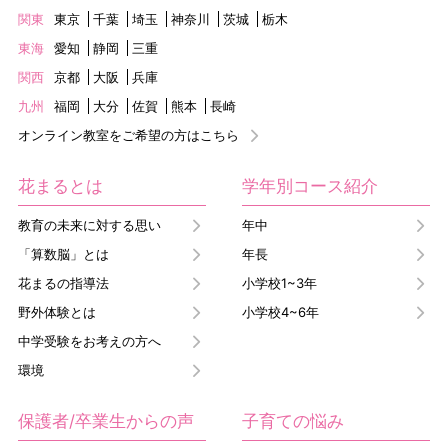
関東
東京
千葉
埼玉
神奈川
茨城
栃木
東海
愛知
静岡
三重
関西
京都
大阪
兵庫
九州
福岡
大分
佐賀
熊本
長崎
オンライン教室をご希望の方はこちら
花まるとは
学年別コース紹介
教育の未来に対する思い
年中
「算数脳」とは
年長
花まるの指導法
小学校1~3年
野外体験とは
小学校4~6年
中学受験をお考えの方へ
環境
保護者/卒業生からの声
子育ての悩み