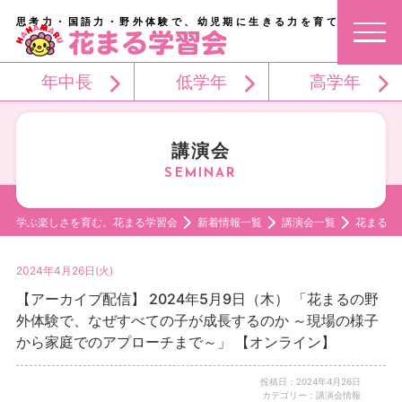
思考力・国語力・野外体験で、幼児期に生きる力を育てる。
年中長
低学年
高学年
講演会
学ぶ楽しさを育む。花まる学習会
新着情報一覧
講演会一覧
花まるの
2024年4月26日(火)
【アーカイブ配信】 2024年5月9日（木） 「花まるの野
外体験で、なぜすべての子が成長するのか ～現場の様子
から家庭でのアプローチまで～」 【オンライン】
投稿日：2024年4月26日
カテゴリー：講演会情報