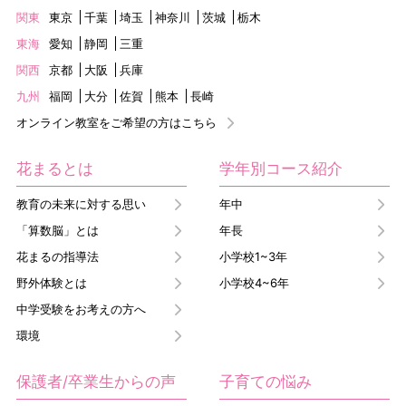
関東
東京
千葉
埼玉
神奈川
茨城
栃木
東海
愛知
静岡
三重
関西
京都
大阪
兵庫
九州
福岡
大分
佐賀
熊本
長崎
オンライン教室をご希望の方はこちら
花まるとは
学年別コース紹介
教育の未来に対する思い
年中
「算数脳」とは
年長
花まるの指導法
小学校1~3年
野外体験とは
小学校4~6年
中学受験をお考えの方へ
環境
保護者/卒業生からの声
子育ての悩み