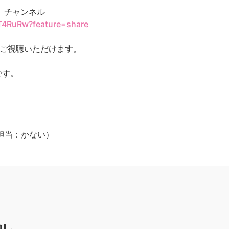
ジ」チャンネル
_T4RuRw?feature=share
をご視聴いただけます。
です。
jp（担当：かない）