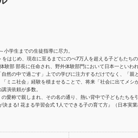
ル
中～小学生までの生徒指導に尽力。
トをはじめ、現在に至るまでにのべ7万人を超える子どもたち
体験部 部長に任命され、野外体験部門において日本一といわ
「自然の中で過ごす」上での学びに注力するだけでなく、「親
、「ミニ社会」経験を積ませることで、将来「社会に出てメシ
の講演依頼が多数。
」の愛称で親しまれ、その名の通り、熱い背中で子どもたちを
が決まる! 花まる学習会式 1人でできる子の育て方』（日本実