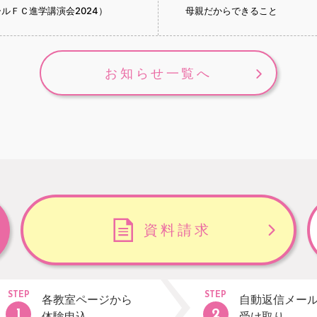
ルＦＣ進学講演会2024）
母親だからできること
お知らせ一覧へ
資料請求
STEP
STEP
各教室ページから
自動返信メー
体験申込
受け取り