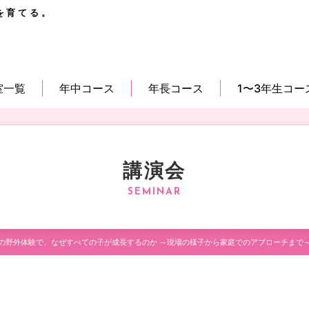
を育てる。
室一覧
年中コース
年長コース
1〜3年生コー
講演会
の野外体験で、なぜすべての子が成長するのか ～現場の様子から家庭でのアプローチまで