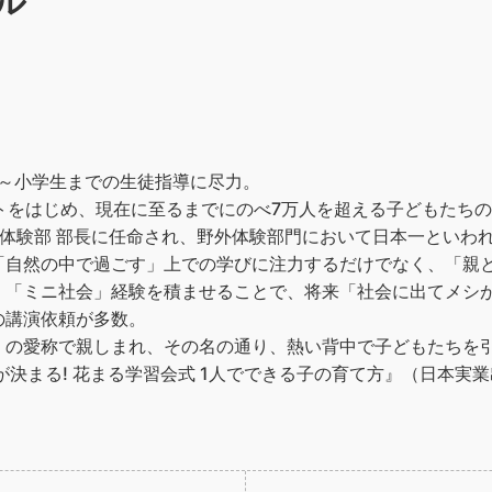
ル
中～小学生までの生徒指導に尽力。
トをはじめ、現在に至るまでにのべ7万人を超える子どもたち
体験部 部長に任命され、野外体験部門において日本一といわ
「自然の中で過ごす」上での学びに注力するだけでなく、「親
、「ミニ社会」経験を積ませることで、将来「社会に出てメシ
の講演依頼が多数。
」の愛称で親しまれ、その名の通り、熱い背中で子どもたちを
が決まる! 花まる学習会式 1人でできる子の育て方』（日本実