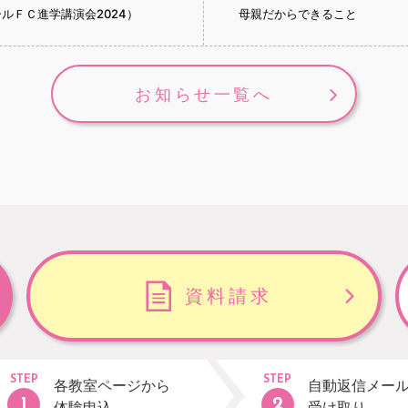
ルＦＣ進学講演会2024）
母親だからできること
お知らせ一覧へ
資料請求
STEP
STEP
各教室ページから
自動返信メー
体験申込
受け取り