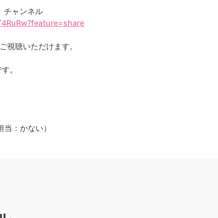
ジ」チャンネル
_T4RuRw?feature=share
をご視聴いただけます。
です。
jp（担当：かない）