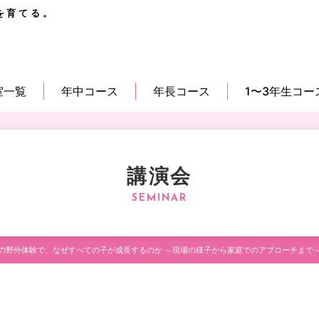
を育てる。
室一覧
年中コース
年長コース
1〜3年生コー
講演会
の野外体験で、なぜすべての子が成長するのか ～現場の様子から家庭でのアプローチまで