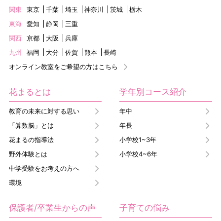
関東
東京
千葉
埼玉
神奈川
茨城
栃木
東海
愛知
静岡
三重
関西
京都
大阪
兵庫
九州
福岡
大分
佐賀
熊本
長崎
オンライン教室をご希望の方はこちら
花まるとは
学年別コース紹介
教育の未来に対する思い
年中
「算数脳」とは
年長
花まるの指導法
小学校1~3年
野外体験とは
小学校4~6年
中学受験をお考えの方へ
環境
保護者/卒業生からの声
子育ての悩み