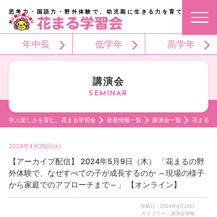
思考力・国語力・野外体験で、幼児期に生きる力を育てる。
年中長
低学年
高学年
講演会
学ぶ楽しさを育む。花まる学習会
新着情報一覧
講演会一覧
花まるの
2024年4月26日(火)
【アーカイブ配信】 2024年5月9日（木） 「花まるの野
外体験で、なぜすべての子が成長するのか ～現場の様子
から家庭でのアプローチまで～」 【オンライン】
投稿日：2024年4月26日
カテゴリー：講演会情報