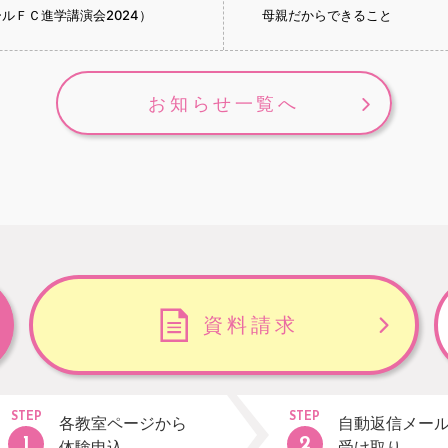
ルＦＣ進学講演会2024）
母親だからできること
お知らせ一覧へ
資料請求
STEP
STEP
各教室ページから
自動返信メー
体験申込
受け取り