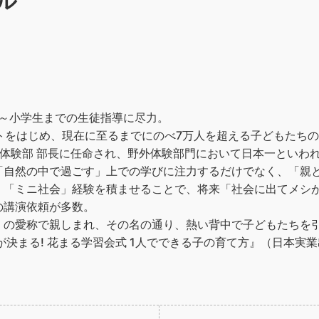
ル
中～小学生までの生徒指導に尽力。
トをはじめ、現在に至るまでにのべ7万人を超える子どもたち
体験部 部長に任命され、野外体験部門において日本一といわ
「自然の中で過ごす」上での学びに注力するだけでなく、「親
、「ミニ社会」経験を積ませることで、将来「社会に出てメシ
の講演依頼が多数。
」の愛称で親しまれ、その名の通り、熱い背中で子どもたちを
が決まる! 花まる学習会式 1人でできる子の育て方』（日本実