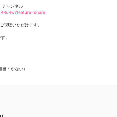
ジ」チャンネル
_T4RuRw?feature=share
をご視聴いただけます。
です。
jp（担当：かない）