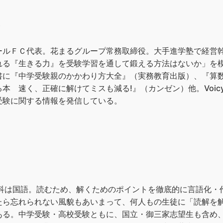
）
ールＦＣ代表。花まるグループ常務取締役。大手進学塾で経営幹
れる『生きる力』を受験学習を通して鍛える方法はないか」を
書に『中学受験親のかかわり方大全』（実務教育出版）、『算
本 速く、正確に解けてミスも減る!』（カンゼン）他。Voi
受験に関する情報を発信している。
教科は国語。読むため、解くためのポイントを徹底的に言語化・
たら忘れられない風貌もあいまって、何人もの生徒に「読解を
ある。中学受験・高校受験ともに、国立・御三家志望生も含め