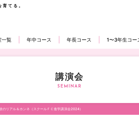
を育てる。
室一覧
年中コース
年長コース
1〜3年生コー
講演会
験のリアル＆ホンネ（スクールＦＣ進学講演会2024）