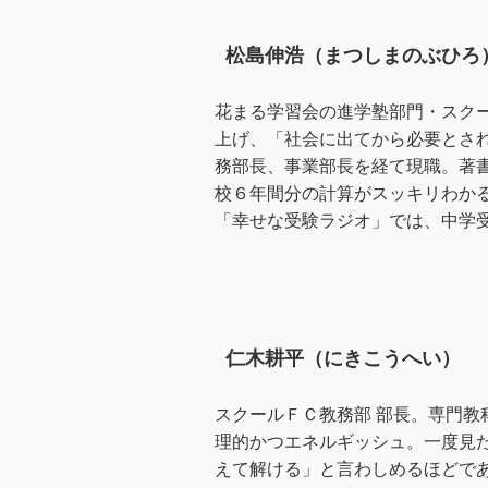
松島伸浩（まつしまのぶひろ
花まる学習会の進学塾部門・スク
上げ、「社会に出てから必要とさ
務部長、事業部長を経て現職。著
校６年間分の計算がスッキリわかる
「幸せな受験ラジオ」では、中学
仁木耕平（にきこうへい）
スクールＦＣ教務部 部長。専門
理的かつエネルギッシュ。一度見
えて解ける」と言わしめるほどで