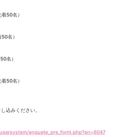
先着50名）
50名）
50名）
先着50名）
申し込みください。
/usersystem/enquete_pre_form.php?en=6047