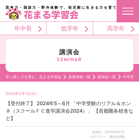
思考力・国語力・野外体験で、幼児期に生きる力を育てる。
年中長
低学年
高学年
講演会
学ぶ楽しさを育む。花まる学習会
新着情報一覧
講演会一覧
中学受験
2024年5月1日(火)
【受付終了】 2024年5～6月 「中学受験のリアル＆ホン
ネ（スクールＦＣ進学講演会2024）」 【首都圏各校舎な
ど】
投稿日：2024年5月1日
カテゴリー：講演会情報