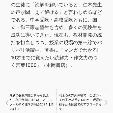
の生徒に「読解を解いていると、仁木先生
の声が聞こえて解ける」と言わしめるほど
である。中学受験・高校受験ともに、国
立・御三家志望生も含め、多くの受験生を
成功に導いてきた。現在も、教材開発の統
括を担当しつつ、授業の現場の第一線でバ
リバリ活躍中。著書に『マンガでわかる!
10才までに覚えたい読解力・作文力のつ
く言葉1000』（永岡書店）。
最新の受験問題分析から見え
花まるの野外体験で、なぜすべ
た、低学年期にすべきこと（ス
ての子が成長するのか ～現場の
クールＦＣ進学講演会2024【第
様子から家庭でのアプローチま
2弾】）
で～