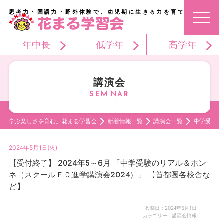
思考力・国語力・野外体験で、幼児期に生きる力を育てる。
年中長
低学年
高学年
講演会
学ぶ楽しさを育む。花まる学習会
新着情報一覧
講演会一覧
中学受験
2024年5月1日(火)
【受付終了】 2024年5～6月 「中学受験のリアル＆ホン
ネ（スクールＦＣ進学講演会2024）」 【首都圏各校舎な
ど】
投稿日：2024年5月1日
カテゴリー：講演会情報