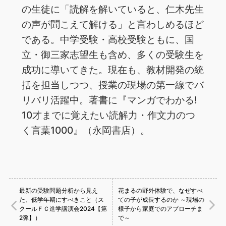
の生徒に「読解を解いていると、仁木先生
の声が聞こえて解ける」と言わしめるほど
である。中学受験・高校受験ともに、国
立・御三家志望生も含め、多くの受験生を
成功に導いてきた。現在も、教材開発の統
括を担当しつつ、授業の現場の第一線でバ
リバリ活躍中。著書に『マンガでわかる!
10才までに覚えたい読解力・作文力のつ
く言葉1000』（永岡書店）。
最新の受験問題分析から見え
花まるの野外体験で、なぜすべ
た、低学年期にすべきこと（ス
ての子が成長するのか ～現場の
クールＦＣ進学講演会2024【第
様子から家庭でのアプローチま
2弾】）
で～