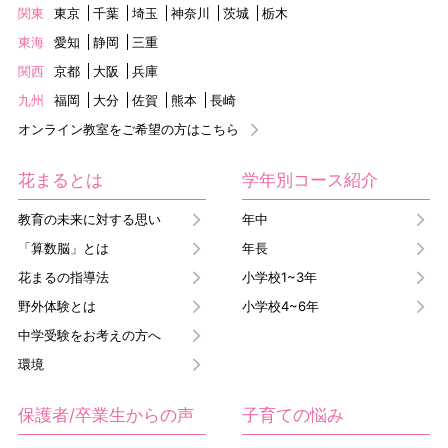
関東
東京
千葉
埼玉
神奈川
茨城
栃木
東海
愛知
静岡
三重
関西
京都
大阪
兵庫
九州
福岡
大分
佐賀
熊本
長崎
オンライン教室をご希望の方はこちら
花まるとは
学年別コース紹介
教育の未来に対する思い
年中
「算数脳」とは
年長
花まるの指導法
小学校1~3年
野外体験とは
小学校4~6年
中学受験をお考えの方へ
環境
保護者/卒業生からの声
子育ての悩み