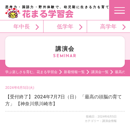
思考力・国語力・野外体験で、幼児期に生きる力を育てる。
年中長
低学年
高学年
講演会
学ぶ楽しさを育む。花まる学習会
新着情報一覧
講演会一覧
最高の頭
2024年6月5日(火)
【受付終了】 2024年7月7日（日） 「最高の頭脳の育て
方」 【神奈川県川崎市】
投稿日：2024年6月5日
カテゴリー：講演会情報