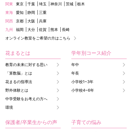
関東
東京
千葉
埼玉
神奈川
茨城
栃木
東海
愛知
静岡
三重
関西
京都
大阪
兵庫
九州
福岡
大分
佐賀
熊本
長崎
オンライン教室をご希望の方はこちら
花まるとは
学年別コース紹介
教育の未来に対する思い
年中
「算数脳」とは
年長
花まるの指導法
小学校1~3年
野外体験とは
小学校4~6年
中学受験をお考えの方へ
環境
保護者/卒業生からの声
子育ての悩み