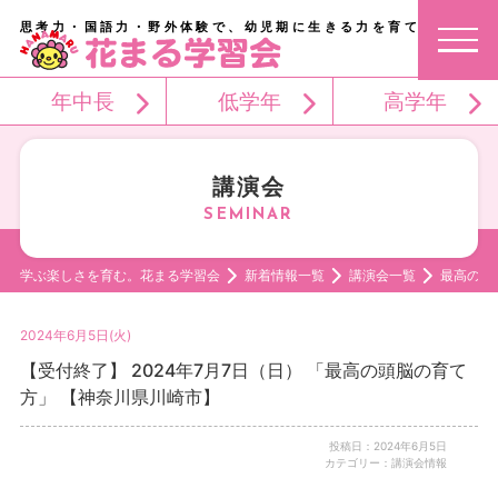
思考力・国語力・野外体験で、幼児期に生きる力を育てる。
年中長
低学年
高学年
講演会
学ぶ楽しさを育む。花まる学習会
新着情報一覧
講演会一覧
最高の頭
2024年6月5日(火)
【受付終了】 2024年7月7日（日） 「最高の頭脳の育て
方」 【神奈川県川崎市】
投稿日：2024年6月5日
カテゴリー：講演会情報