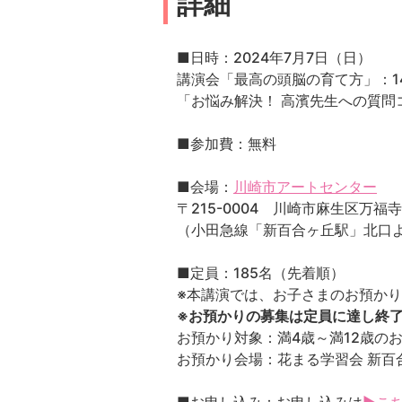
詳細
■日時：2024年7月7日（日）
講演会「最高の頭脳の育て方」：14:0
「お悩み解決！ 高濱先生への質問コー
■参加費：無料
■会場：
川崎市アートセンター
〒215-0004 川崎市麻生区万福寺6
（小田急線「新百合ヶ丘駅」北口
■定員：185名（先着順）
※本講演では、お子さまのお預か
※お預かりの募集は定員に達し終
お預かり対象：満4歳～満12歳の
お預かり会場：花まる学習会 新百