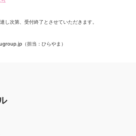
ちら
に達し次第、受付終了とさせていただきます。
marugroup.jp（担当：ひらやま）
ル
）