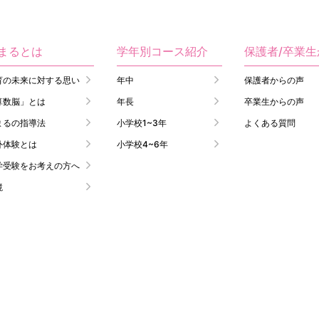
まるとは
学年別コース紹介
保護者/卒業
育の未来に対する思い
年中
保護者からの声
算数脳」とは
年長
卒業生からの声
まるの指導法
小学校1~3年
よくある質問
外体験とは
小学校4~6年
学受験をお考えの方へ
境