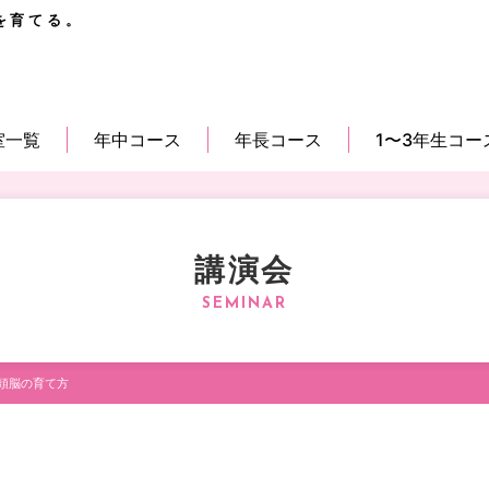
を育てる。
室一覧
年中コース
年長コース
1〜3年生コー
講演会
頭脳の育て方