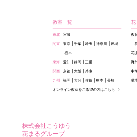
教室一覧
花
東北
宮城
教
関東
東京
千葉
埼玉
神奈川
茨城
「
栃木
花
東海
愛知
静岡
三重
野
関西
京都
大阪
兵庫
中
九州
福岡
大分
佐賀
熊本
長崎
環
オンライン教室をご希望の方はこちら
株式会社こうゆう
花まるグループ