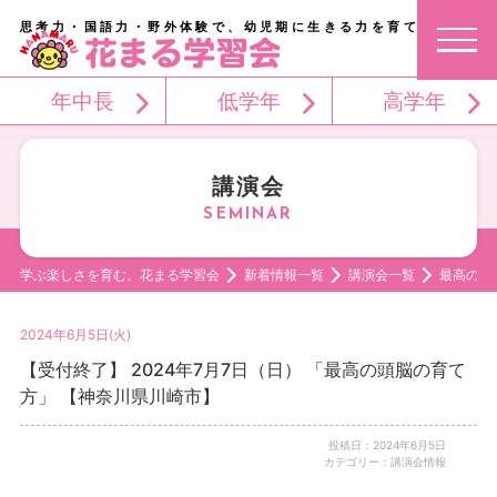
思考力・国語力・野外体験で、幼児期に生きる力を育てる。
年中長
低学年
高学年
講演会
学ぶ楽しさを育む。花まる学習会
新着情報一覧
講演会一覧
最高の頭
2024年6月5日(火)
【受付終了】 2024年7月7日（日） 「最高の頭脳の育て
方」 【神奈川県川崎市】
投稿日：2024年6月5日
カテゴリー：講演会情報