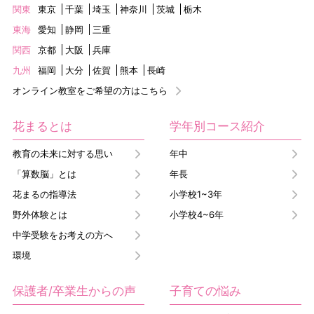
関東
東京
千葉
埼玉
神奈川
茨城
栃木
東海
愛知
静岡
三重
関西
京都
大阪
兵庫
九州
福岡
大分
佐賀
熊本
長崎
オンライン教室をご希望の方はこちら
花まるとは
学年別コース紹介
教育の未来に対する思い
年中
「算数脳」とは
年長
花まるの指導法
小学校1~3年
野外体験とは
小学校4~6年
中学受験をお考えの方へ
環境
保護者/卒業生からの声
子育ての悩み