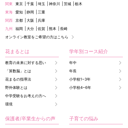
関東
東京
千葉
埼玉
神奈川
茨城
栃木
東海
愛知
静岡
三重
関西
京都
大阪
兵庫
九州
福岡
大分
佐賀
熊本
長崎
オンライン教室をご希望の方はこちら
花まるとは
学年別コース紹介
教育の未来に対する思い
年中
「算数脳」とは
年長
花まるの指導法
小学校1~3年
野外体験とは
小学校4~6年
中学受験をお考えの方へ
環境
保護者/卒業生からの声
子育ての悩み