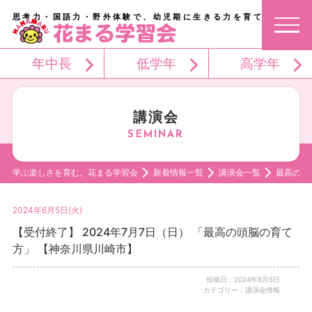
思考力・国語力・野外体験で、幼児期に生きる力を育てる。
年中長
低学年
高学年
講演会
学ぶ楽しさを育む。花まる学習会
新着情報一覧
講演会一覧
最高の頭
2024年6月5日(火)
【受付終了】 2024年7月7日（日） 「最高の頭脳の育て
方」 【神奈川県川崎市】
投稿日：2024年6月5日
カテゴリー：講演会情報