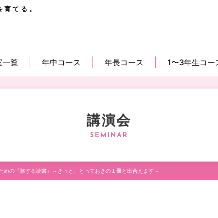
を育てる。
室一覧
年中コース
年長コース
1〜3年生コー
講演会
ための『旅する読書』～きっと、とっておきの１冊と出合えます～