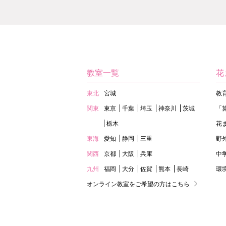
教室一覧
花
東北
宮城
教
関東
東京
千葉
埼玉
神奈川
茨城
「
栃木
花
東海
愛知
静岡
三重
野
関西
京都
大阪
兵庫
中
九州
福岡
大分
佐賀
熊本
長崎
環
オンライン教室をご希望の方はこちら