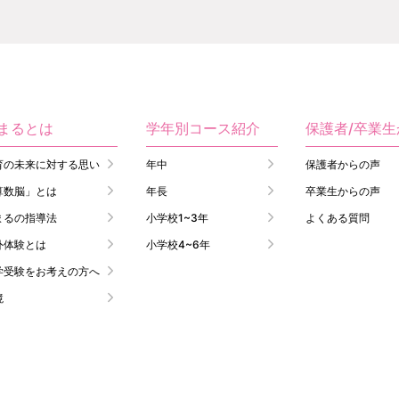
まるとは
学年別コース紹介
保護者/卒業
育の未来に対する思い
年中
保護者からの声
算数脳」とは
年長
卒業生からの声
まるの指導法
小学校1~3年
よくある質問
外体験とは
小学校4~6年
学受験をお考えの方へ
境