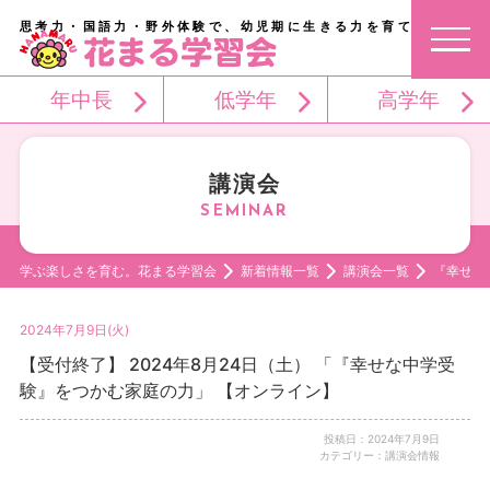
思考力・国語力・野外体験で、幼児期に生きる力を育てる。
年中長
低学年
高学年
講演会
学ぶ楽しさを育む。花まる学習会
新着情報一覧
講演会一覧
『幸せな
2024年7月9日(火)
【受付終了】 2024年8月24日（土） 「『幸せな中学受
験』をつかむ家庭の力」 【オンライン】
投稿日：2024年7月9日
カテゴリー：講演会情報