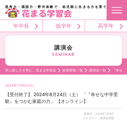
思考力・国語力・野外体験で、幼児期に生きる力を育てる。
年中長
低学年
高学年
講演会
学ぶ楽しさを育む。花まる学習会
新着情報一覧
講演会一覧
『幸せな
2024年7月9日(火)
【受付終了】 2024年8月24日（土） 「『幸せな中学受
験』をつかむ家庭の力」 【オンライン】
投稿日：2024年7月9日
カテゴリー：講演会情報