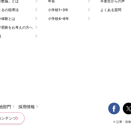
算数脳」とは
年長
卒業生からの声
まるの指導法
小学校1~3年
よくある質問
外体験とは
小学校4~6年
学受験をお考えの方へ
境

他部門
採用情報
コンテンツ
※ 記事・画