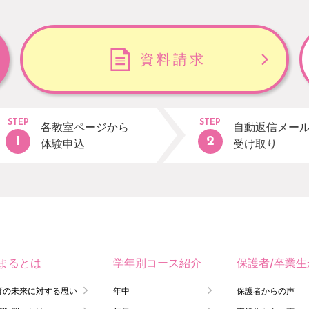
資料請求
STEP
STEP
各教室ページから
自動返信メー
体験申込
受け取り
まるとは
学年別コース紹介
保護者/卒業
育の未来に対する思い
年中
保護者からの声