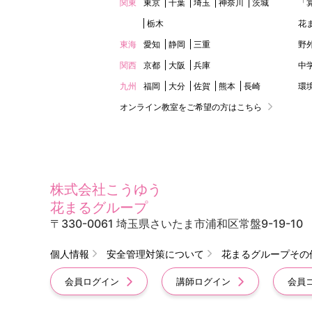
関東
東京
千葉
埼玉
神奈川
茨城
「
栃木
花
東海
愛知
静岡
三重
野
関西
京都
大阪
兵庫
中
九州
福岡
大分
佐賀
熊本
長崎
環
オンライン教室をご希望の方はこちら
株式会社こうゆう
花まるグループ
〒330-0061 埼玉県さいたま市浦和区常盤9-19-10
個人情報
安全管理対策について
花まるグループその
会員ログイン
講師ログイン
会員