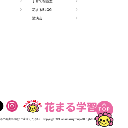
子育て相談室
花まるBLOG
講演会

TOP
像等の無断転載はご遠慮ください
Copyright © Hanamarugroup All rights Reserved.