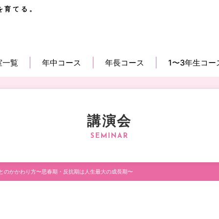
を育てる。
室一覧
年中コース
年長コース
1〜3年生コー
講演会
とのかかわり方〜思春期・反抗期は人生最大の成長期〜