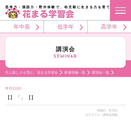
思考力・国語力・野外体験で、幼児期に生きる力を育てる。
年中長
低学年
高学年
講演会
学ぶ楽しさを育む。花まる学習会
新着情報一覧
講演会一覧
年月日(火)
【】 「」 【】
投稿日：年月日
カテゴリー：講演会情報